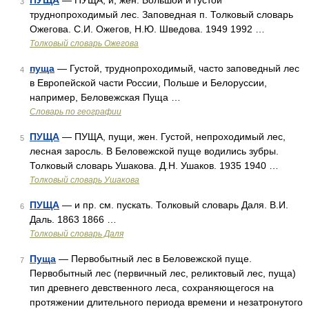
ПУЩА
— ПУЩА, и, жен. Большой и густой
3
труднопроходимый лес. Заповедная п. Толковый словарь
Ожегова. С.И. Ожегов, Н.Ю. Шведова. 1949 1992 …
Толковый словарь Ожегова
пуща
— Густой, труднопроходимый, часто заповедный лес
4
в Европейской части России, Польше и Белоруссии,
например, Беловежская Пуща …
Словарь по географии
ПУЩА
— ПУЩА, пущи, жен. Густой, непроходимый лес,
5
лесная заросль. В Беловежской пуще водились зубры.
Толковый словарь Ушакова. Д.Н. Ушаков. 1935 1940 …
Толковый словарь Ушакова
ПУЩА
— и пр. см. пускать. Толковый словарь Даля. В.И.
6
Даль. 1863 1866 …
Толковый словарь Даля
Пуща
— Первобытный лес в Беловежской пуще.
7
Первобытный лес (первичный лес, реликтовый лес, пуща)
тип древнего девственного леса, сохраняющегося на
протяжении длительного периода времени и незатронутого