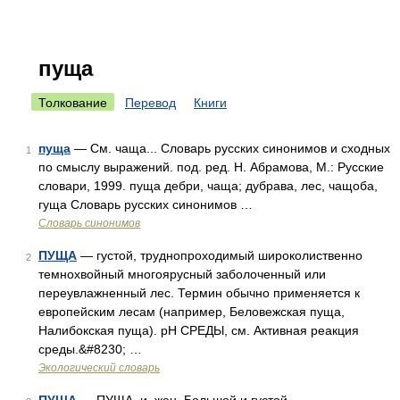
пуща
Толкование
Перевод
Книги
пуща
— См. чаща... Словарь русских синонимов и сходных
1
по смыслу выражений. под. ред. Н. Абрамова, М.: Русские
словари, 1999. пуща дебри, чаща; дубрава, лес, чащоба,
гуща Словарь русских синонимов …
Словарь синонимов
ПУЩА
— густой, труднопроходимый широколиственно
2
темнохвойный многоярусный заболоченный или
переувлажненный лес. Термин обычно применяется к
европейским лесам (например, Беловежская пуща,
Налибокская пуща). рН СРЕДЫ, см. Активная реакция
среды.&#8230; …
Экологический словарь