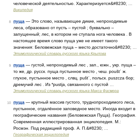
человеческой деятельностью. Характеризуется&#8230; …
Википедия
пуща
— Это слово, называющее дикие, непроходимые
8
леса, образовано от пусть – пустой ; буквально –
запущенный; лес, в котором не ступала нога человека . В
настоящее время слово пуща уже не имеет такого
значения: Беловежская пуща – место достаточно&#8230; …
Этимологический словарь русского языка Крылова
пуща
— густой, непроходимый лес , зап., южн., укр. пуща –
9
то же, др. русск. пуща пустынное место , чеш. роušt᾽ ж.
глухое, пустынное место , слвц. рušt᾽, польск. puszcza бор;
дремучий лес . Из *pusti̯a, связанного с пустой …
Этимологический словарь русского языка Макса Фасмера
пуща
— крупный массив густого, труднопроходимого леса,
10
пустынное, отдалённое заповедное место. Иногда входит в
географические названия (Беловежская Пуща). География.
Современная иллюстрированная энциклопедия. М.:
Росмэн. Под редакцией проф. А. П.&#8230; …
Географическая энциклопедия